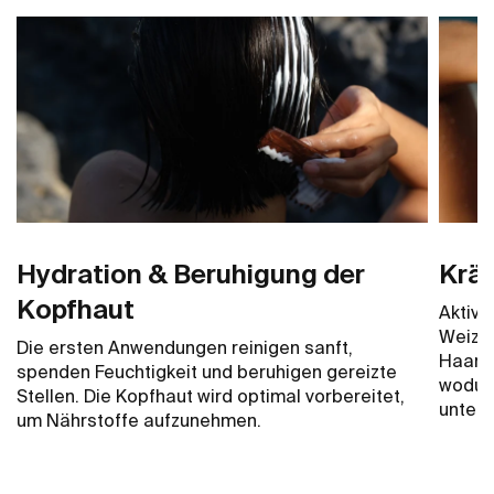
Hydration & Beruhigung der
Kräf
Kopfhaut
Aktive
Weizen
Die ersten Anwendungen reinigen sanft,
Haarst
spenden Feuchtigkeit und beruhigen gereizte
wodur
Stellen. Die Kopfhaut wird optimal vorbereitet,
unters
um Nährstoffe aufzunehmen.