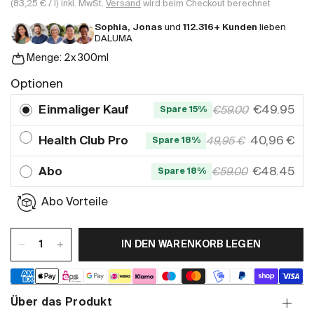
(83,25 € / l)
inkl. MwSt.
Versand
wird beim Checkout berechnet
Sophia, Jonas
und
112.316+ Kunden
lieben
DALUMA
Menge: 2x 300ml
Optionen
Einmaliger Kauf
€49.95
€59.00
Spare 15%
Health Club Pro
40,96 €
49,95 €
Spare 18%
Abo
€48.45
€59.00
Spare 18%
Abo Vorteile
IN DEN WARENKORB LEGEN
Über das Produkt